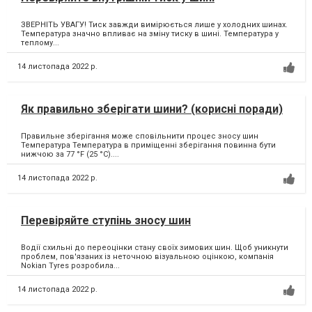
ЗВЕРНІТЬ УВАГУ! Тиск завжди вимірюється лише у холодних шинах.
Температура значно впливає на зміну тиску в шині. Температура у
теплому...
14 листопада 2022 р.
Як правильно зберігати шини? (корисні поради)
Правильне зберігання може сповільнити процес зносу шин
Температура Температура в приміщенні зберігання повинна бути
нижчою за 77 °F (25 °С)....
14 листопада 2022 р.
Перевіряйте ступінь зносу шин
Водії схильні до переоцінки стану своїх зимових шин. Щоб уникнути
проблем, пов'язаних із неточною візуальною оцінкою, компанія
Nokian Tyres розробила...
14 листопада 2022 р.