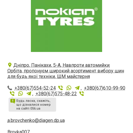
Дніпро, Панікахи, 5-А, Навпроти автомийки
Орбіта, пропонуєм широкий асортимент вибору шин
для будь якої техніки, ШМ майстерня
+380(67)554-52-24
,
+380(67)610-99-90
,
+380(67)575-48-22
Будь ласка, скажіть,
що дізналися номер
на сайті 056.ua
a.brovchenko@diagen.dp.ua
Brovka007