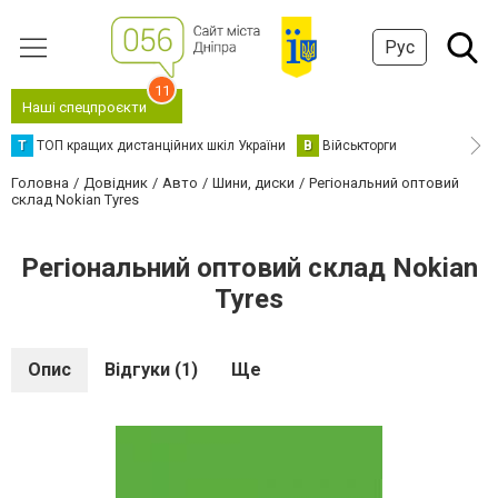
Рус
11
Наші спецпроєкти
Т
ТОП кращих дистанційних шкіл України
В
Військторги
Головна
Довідник
Авто
Шини, диски
Регіональний оптовий
склад Nokian Tyres
Регіональний оптовий склад Nokian
Tyres
Опис
Відгуки (1)
Ще