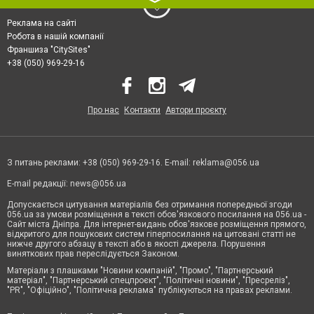
Реклама на сайті
Робота в нашій компанії
Франшиза "CitySites"
+38 (050) 969-29-16
Про нас
Контакти
Автори проєкту
З питань реклами: +38 (050) 969-29-16. E-mail:
reklama@056.ua
E-mail редакції:
news@056.ua
Допускається цитування матеріалів без отримання попередньої згоди
056.ua за умови розміщення в тексті обов'язкового посилання на 056.ua -
Сайт міста Дніпра. Для інтернет-видань обов'язкове розміщення прямого,
відкритого для пошукових систем гіперпосилання на цитовані статті не
нижче другого абзацу в тексті або в якості джерела. Порушення
виняткових прав переслідується Законом.
Матеріали з плашками "Новини компаній", "Промо", "Партнерський
матеріал", "Партнерський спецпроєкт", "Політичні новини", "Пресреліз",
"PR", "Офіційно", "Політична реклама" публікуються на правах реклами.