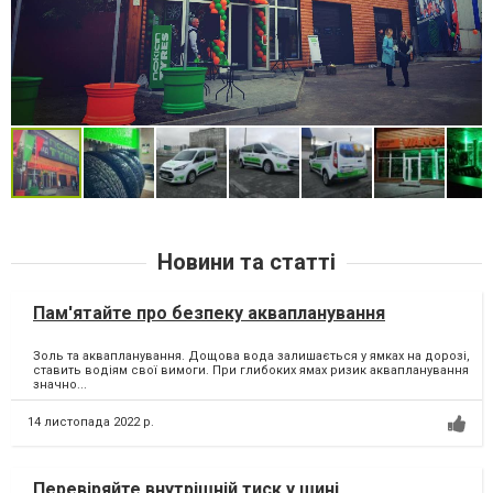
Новини та статті
Пам'ятайте про безпеку аквапланування
Золь та аквапланування. Дощова вода залишається у ямках на дорозі,
ставить водіям свої вимоги. При глибоких ямах ризик аквапланування
значно...
14 листопада 2022 р.
Перевіряйте внутрішній тиск у шині